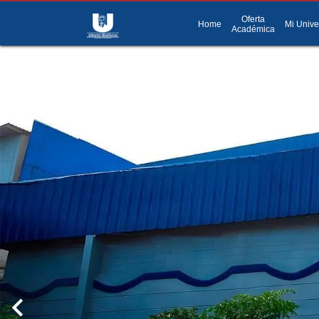
Oferta
menu
Menú
Home
Mi Unive
Académica
chevron_left