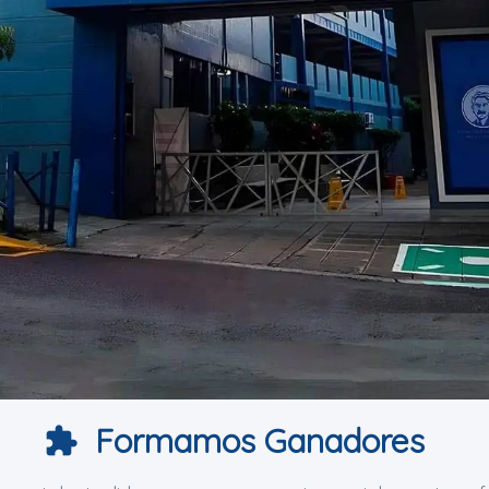
Formamos Ganadores
extension