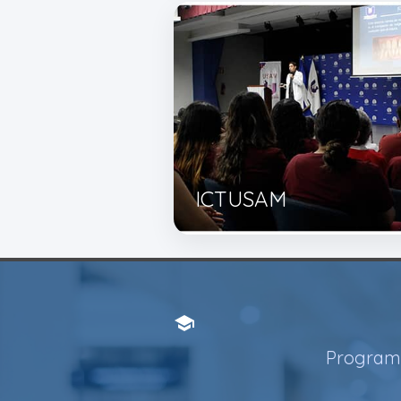
ICTUSAM
school
Programa