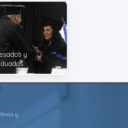
esados y
aduados
tivos y