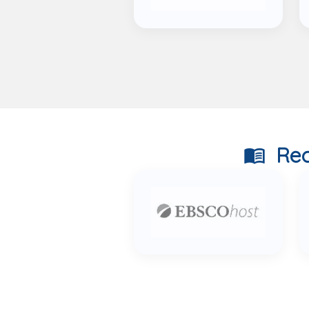
Rec
menu_book