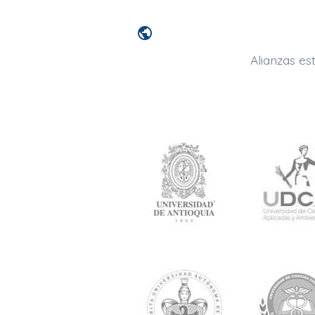
public
Alianzas es