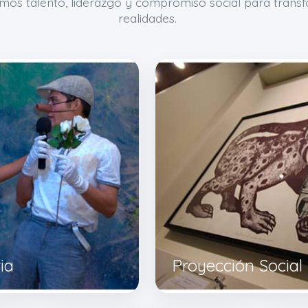
mos talento, liderazgo y compromiso social para trans
realidades.
ia
Proyección Social