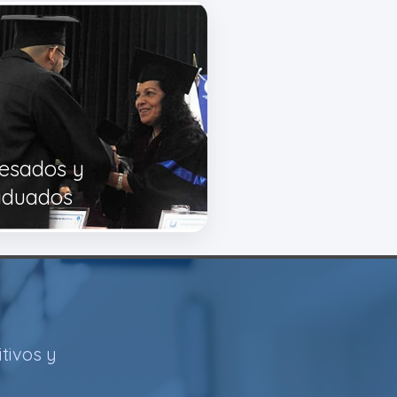
esados y
aduados
tivos y