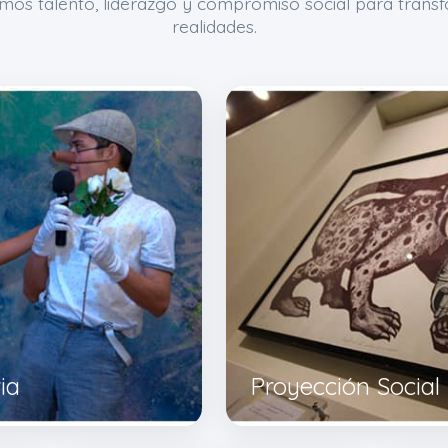
mos talento, liderazgo y compromiso social para trans
realidades.
ia
Proyección Social