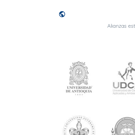
public
Alianzas es