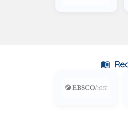
Rec
menu_book