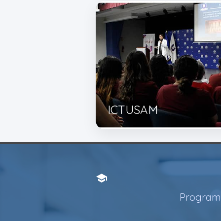
ICTUSAM
school
Programa