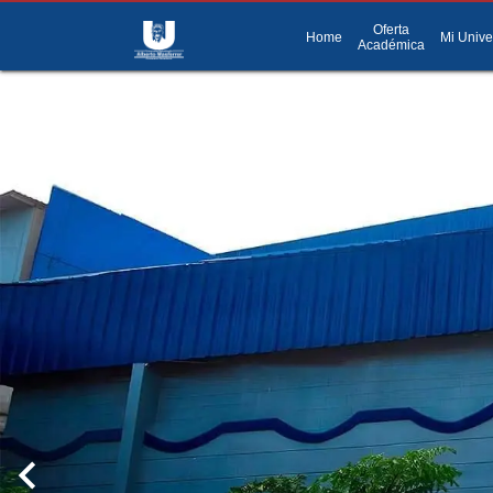
Oferta
menu
Menú
Home
Mi Unive
Académica
chevron_left