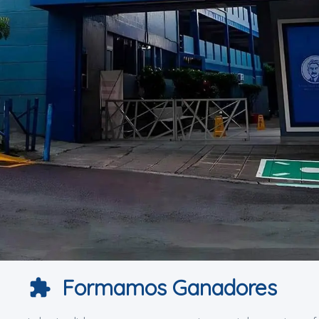
Formamos Ganadores
extension