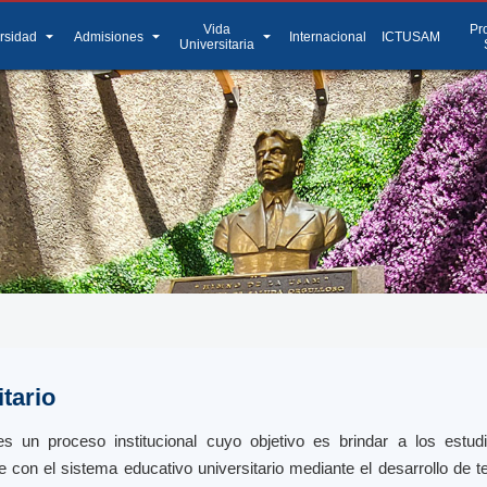
Vida
Pr
arrow_drop_down
arrow_drop_down
arrow_drop_down
rsidad
Admisiones
Internacional
ICTUSAM
Universitaria
tario
es un proceso institucional cuyo objetivo es brindar a los estu
se con el sistema educativo universitario mediante el desarrollo de 