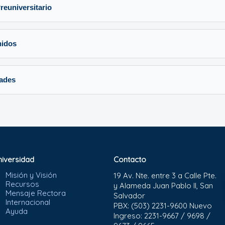
reuniversitario
nidos
dades
niversidad
Contacto
Misión y Visión
19 Av. Nte. entre 3 a Calle Pte.
Recursos
y Alameda Juan Pablo II, San
Mensaje Rectora
Salvador
Internacional
PBX: (503) 2231-9600 Nuevo
Ayuda
Ingreso: 2231-9667 / 9698 /