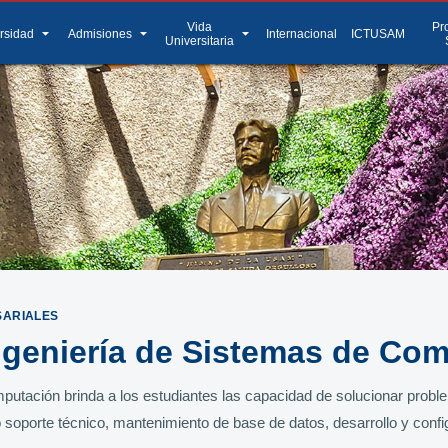
Vida
Pr
arrow_drop_down
arrow_drop_down
arrow_drop_down
rsidad
Admisiones
Internacional
ICTUSAM
Universitaria
SARIALES
ngeniería de Sistemas de Co
utación brinda a los estudiantes las capacidad de solucionar proble
o soporte técnico, mantenimiento de base de datos, desarrollo y confi