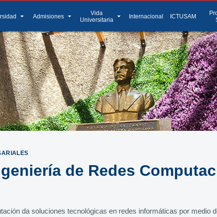
Vida
Pr
arrow_drop_down
arrow_drop_down
arrow_drop_down
rsidad
Admisiones
Internacional
ICTUSAM
Universitaria
SARIALES
ngeniería de Redes Computac
ción da soluciones tecnológicas en redes informáticas por medio de