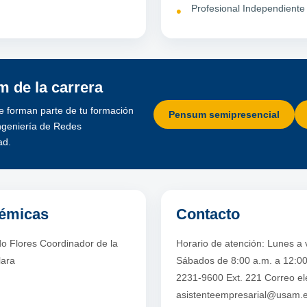
Profesional Independiente
 de la carrera
e forman parte de tu formación
Pensum semipresencial
Ingeniería de Redes
ad.
démicas
Contacto
o Flores Coordinador de la
Horario de atención: Lunes a 
lara
Sábados de 8:00 a.m. a 12:00
2231-9600 Ext. 221 Correo ele
asistenteempresarial@usam.