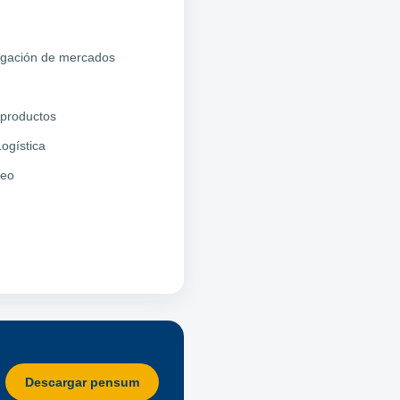
tigación de mercados
 productos
ogística
deo
Descargar pensum