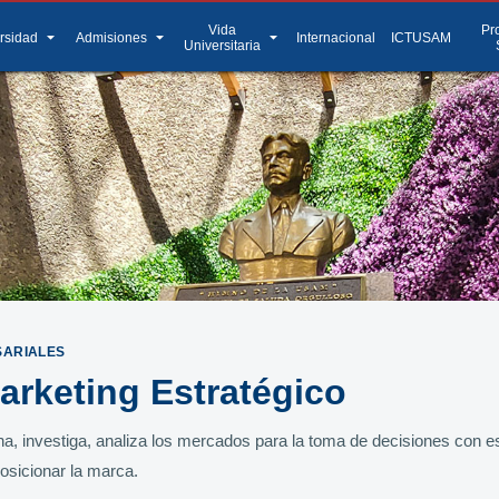
Vida
Pr
arrow_drop_down
arrow_drop_down
arrow_drop_down
rsidad
Admisiones
Internacional
ICTUSAM
Universitaria
SARIALES
arketing Estratégico
, investiga, analiza los mercados para la toma de decisiones con es
osicionar la marca.