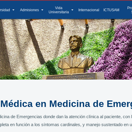
Vida
Pr
arrow_drop_down
arrow_drop_down
arrow_drop_down
rsidad
Admisiones
Internacional
ICTUSAM
Universitaria
 Médica en Medicina de Emer
ina de Emergencias donde dan la atención clínica al paciente, con la
mpleta en función a los síntomas cardinales, y manejo sustentado en u