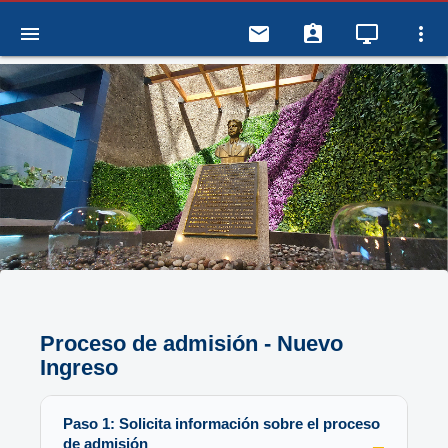
menu
email
assignment_ind
desktop_windows
more_vert
Proceso de admisión - Nuevo
Ingreso
Paso 1: Solicita información sobre el proceso
de admisión