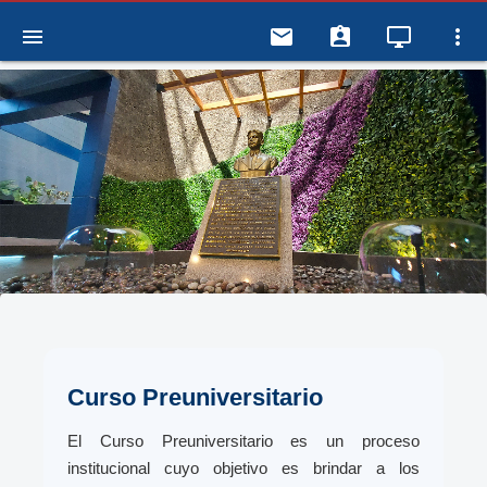
menu
email
assignment_ind
desktop_windows
more_vert
Curso Preuniversitario
El Curso Preuniversitario es un proceso
institucional cuyo objetivo es brindar a los